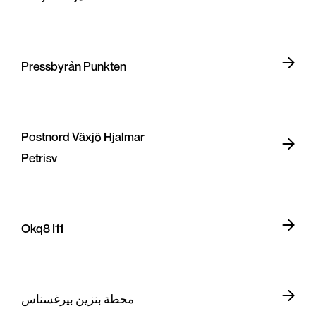
Pressbyrån Punkten
Postnord Växjö Hjalmar
Petrisv
Okq8 I11
محطة بنزين بيرغسناس