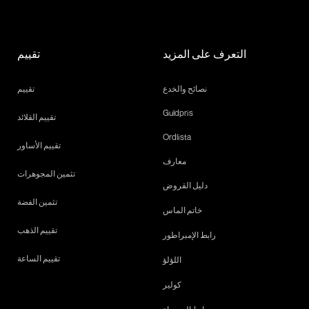
التعرف على المزيد
تقييم
نصائح والخدع
تقييم
Guldpris
تقييم القلائد
Ordlista
تقييم الأساور
معارف
تثمين المجوهرات
دليل القروض
تثمين الفضة
خاتم الماس
تقييم الذهب
رابط الإمبراطور
تقييم الساعة
اللؤلؤ
كولير