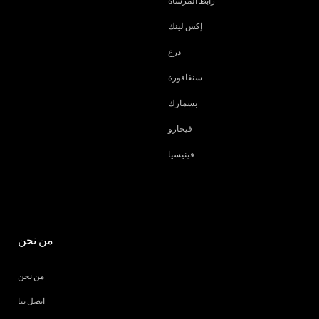
رابط المرساة
إكس لينك
درع
سنغافورة
بسمارك
فيجارو
فينيسيا
من نحن
من نحن
اتصل بنا