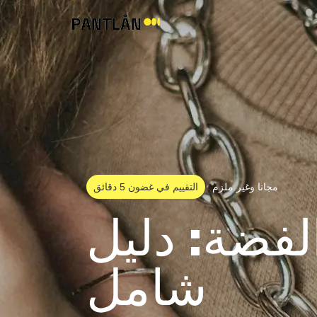
مجانا وغير ملزم
التقييم في غضون 5 دقائق
الفضة: دليل
شامل