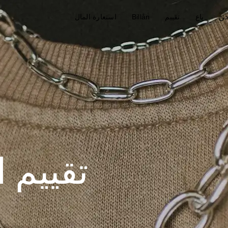
حن
باع
تقييم
Billån
استعارة المال
تقييم 