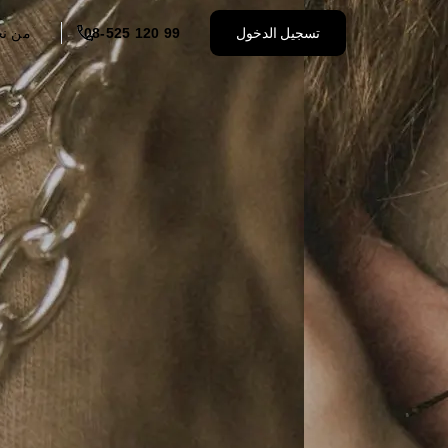
تسجيل الدخول
08-525 120 99
من ن