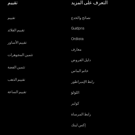
التعرف على المزيد
تقييم
نصائح والخدع
تقييم
Guldpris
تقييم القلائد
Ordlista
تقييم الأساور
معارف
تثمين المجوهرات
دليل القروض
تثمين الفضة
خاتم الماس
تقييم الذهب
رابط الإمبراطور
تقييم الساعة
اللؤلؤ
كولير
رابط المرساة
إكس لينك