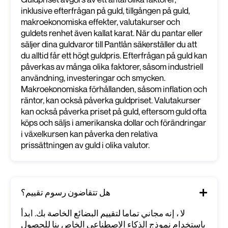
inklusive efterfrågan på guld, tillgången på guld,
makroekonomiska effekter, valutakurser och
guldets renhet även kallat karat. När du pantar eller
säljer dina guldvaror till Pantlån säkerställer du att
du alltid får ett högt guldpris. Efterfrågan på guld kan
påverkas av många olika faktorer, såsom industriell
användning, investeringar och smycken.
Makroekonomiska förhållanden, såsom inflation och
räntor, kan också påverka guldpriset. Valutakurser
kan också påverka priset på guld, eftersom guld ofta
köps och säljs i amerikanska dollar och förändringar
i växelkursen kan påverka den relativa
prissättningen av guld i olika valutor.
هل تتقاضون رسوم تقييم؟
لا ، إنه مجاني تماما لتقييم البضائع الخاصة بك. ابدأ
باستخدام نموذج الذكاء الاصطناعي الخاص بنا للحصول