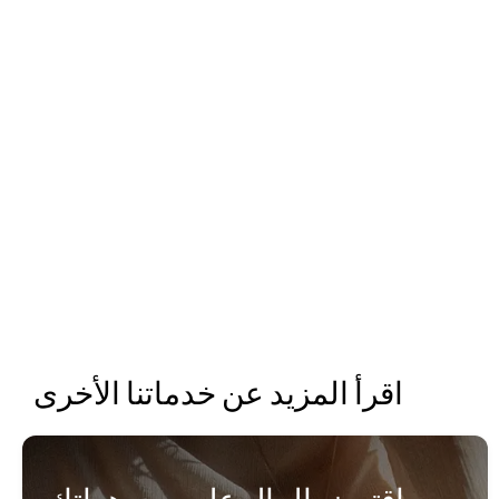
التقييم الرقمي: قم بتحميل صورة لمجوهراتك وأجب عن بعض
الأسئلة التكميلية في تدفق الطلبات الخاص بنا. ستقوم تقنيتنا
المتقدمة بعد ذلك بتحليل الصورة وإجاباتك وتقديم تقييم دقيق.
إرسال العنصر الخاص بك: في الخطوة التالية ، حان الوقت
لإرسال مجوهراتك. بمجرد استلامنا لها ، يتم فحص مجوهراتك
ووزنها وقياسها لتحديد التقييم النهائي. يمكنك بعد ذلك اختيار قبول
التقييم أو رفضه. يتم دائما تأمين البضائع الخاصة بك بأمان أثناء
النقل وبعد ذلك أثناء التخزين معنا.
يتم دفع الأموال: بمجرد قبول تقييمك النهائي ، سندفع لك الأموال
عبر Swish.
اقرأ المزيد عن خدماتنا الأخرى