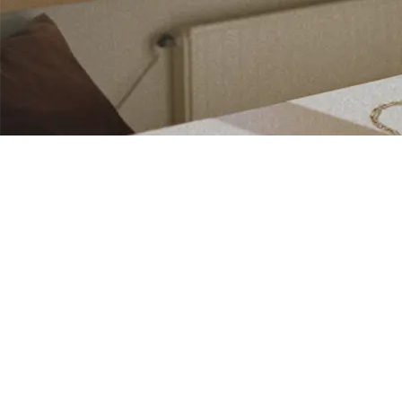
أهمية التقييم: أكثر من مجرد سعر
تقييم المجوهرات هو عملية حاسمة لأي شخص يمتلك
مجوهرات قيمة. لا يتعلق الأمر فقط بوضع سعر لعنصر ما ،
ولكنه تقييم شامل لقيمة المجوهرات بناء على معايير مختلفة.
بالنسبة لأولئك الذين يتطلعون إلى بيع أو تأمين مجوهراتهم ،
يوفر التقييم الدقيق أساسا للمعاملات والتعويضات.
Pantlånتؤكد .SE ، وهي وسيط رهن رقمي جديد ، على أهمية
التقييم الشفاف والعادل لإنشاء عملية قرض آمنة.