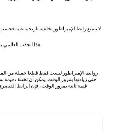
لا يتمتع رابط الإمبراطور بخلفية تاريخية غنية فحس
هذا الجذب العالمي يجعل الإمبراطور يربط قطعة مجوهرات يمكن أن يرتديها أشخاص من خلفيات وثقافات مختلفة ، مما يعزز جاذبيتها العالمية.
روابط الإمبراطور ليست فقط قطعا جميلة من المج
حتى زيادتها بمرور الوقت. يمكن أن تختلف قيمة س
قيمة ثابتة بمرور الوقت ، فإن الرابط القيصر