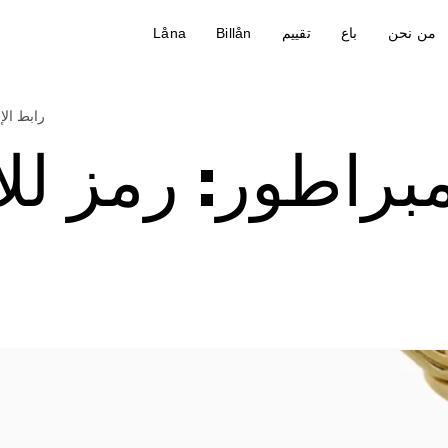
من نحن
باع
تقييم
Billån
Låna
رابط الإ
براطور: رمز للأن