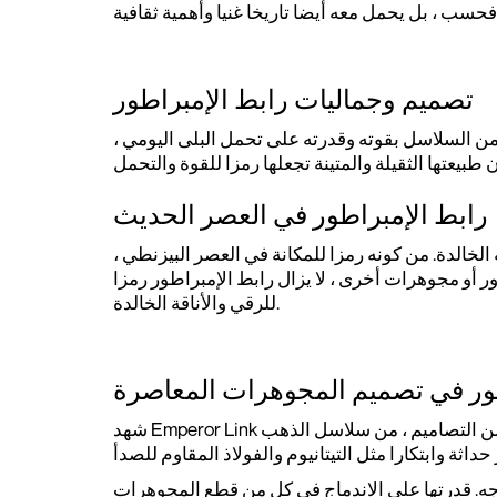
تصميم وجماليات رابط الإمبراطور
ع من السلاسل بقوته وقدرته على تحمل البلى اليومي ،
رابط الإمبراطور في العصر الحديث
خالدة. من كونه رمزا للمكانة في العصر البيزنطي ،
ر أو مجوهرات أخرى ، لا يزال رابط الإمبراطور رمزا
للرقي والأناقة الخالدة.
طور في تصميم المجوهرات المعاصرة
شهد Emperor Link تطورا ملحوظا من جذوره التاريخية إلى تصميم المجوهرات في الوقت الحاضر. اليوم ، يتوفر في مجموعة متنوعة من التصاميم ، من سلاسل الذهب
جه. قدرتها على الاندماج في كل من قطع المجوهرات