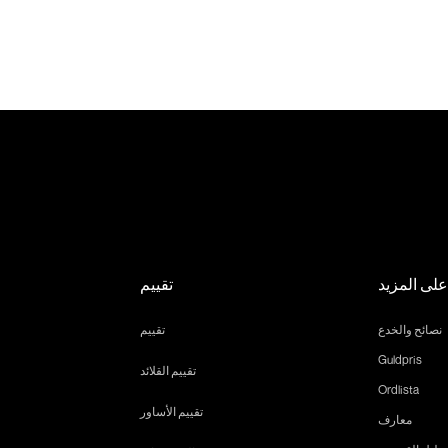
لى المزيد
تقييم
نصائح والخدع
تقييم
Guldpris
تقييم القلائد
Ordlista
تقييم الأساور
معارف