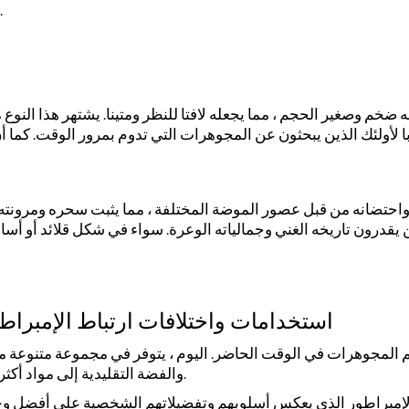
فحسب ، بل يحمل معه أيضا تاريخا غنيا وأهمية ثقافية.
ه ضخم وصغير الحجم ، مما يجعله لافتا للنظر ومتينا. يشتهر هذا النو
احتضانه من قبل عصور الموضة المختلفة ، مما يثبت سحره ومرونته ال
يقدرون تاريخه الغني وجمالياته الوعرة. سواء في شكل قلائد أو أساو
استخدامات واختلافات ارتباط الإمبرا
والفضة التقليدية إلى مواد أكثر حداثة وابتكارا مثل التيتانيوم والفولاذ المقاوم للصدأ.
ط الإمبراطور الذي يعكس أسلوبهم وتفضيلاتهم الشخصية على أفضل و