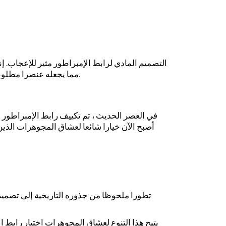
التصميم المادي لرابط الإمبراطور مثير للإعجاب. إن
مما يجعله عنصرا مطلوبا لأولئك الذين يبحثون عن المجوهرات التي تدوم بمرور الوقت. كما أن طبيعتها الثقيلة والمتينة تجعلها رمزا للقوة والتحمل.
في العصر الحديث ، تم تكييف رابط الإمبراطور و
أصبح الآن خيارا شائعا لعشاق المجوهرات الذين 
يتيح هذا التنوع لعشاق المجوهرات اختيار راب