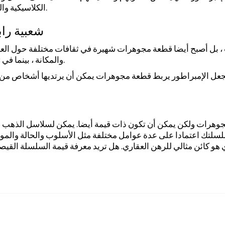
الكلاسيكية والمعاصرة تجعلها مفضلة متعددة الاستخدامات وخالدة.
شعبية راب
ب ، بل أصبح أيضا قطعة مجوهرات شهيرة في ثقافات مختلفة حول العالم
والمكانة ، بينما في ثقافات أخرى ، يتم تقديره لجماليته الوعرة والذكورية.
وهرات ولكن يمكن أن تكون ذات قيمة أيضا. يمكن لسلاسل الذهب و
لسلتك اعتمادا على عدة عوامل مختلفة مثل الأسلوب والحالة والموا
ي هو كائن مثالي للرهن العقاري. هل تريد معرفة قيمة السلسلة القي