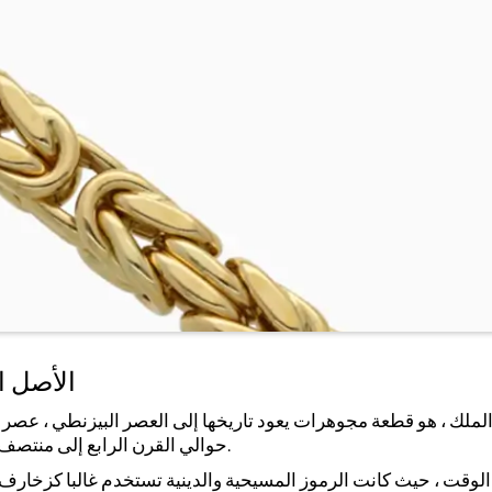
الأصل ا
لملك ، هو قطعة مجوهرات يعود تاريخها إلى العصر البيزنطي ، عصر ال
حوالي القرن الرابع إلى منتصف القرن 15 ، بوفرة من الذهب والأعمال الفنية الباهظة.
ت ، حيث كانت الرموز المسيحية والدينية تستخدم غالبا كزخارف. وبا