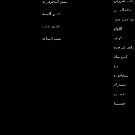
دليل القروض
تثمين المجوهرات
خاتم الماس
تثمين الفضة
بط الإمبراطور
تقييم الذهب
اللؤلؤ
كولير
تقييم الساعة
رابط المرساة
إكس لينك
درع
سنغافورة
بسمارك
فيجارو
فينيسيا