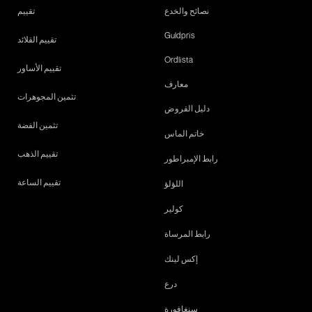
نصائح والخدع
تقييم
Guldpris
تقييم القلائد
Ordlista
تقييم الأساور
معارف
تثمين المجوهرات
دليل القروض
تثمين الفضة
خاتم الماس
تقييم الذهب
رابط الإمبراطور
تقييم الساعة
اللؤلؤ
كولير
رابط المرساة
إكس لينك
درع
سنغافورة