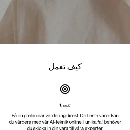
كيف تعمل
1. تقييم
Få en preliminär värdering direkt. De flesta varor kan
du värdera med vår AI-teknik online. I unika fall behöver
du skicka in din vara till våra experter.