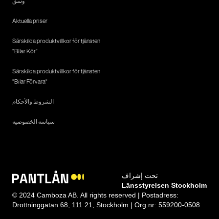
وسق
Aktuella priser
Särskilda produktvillkor för tjänsten
"Bilar Kör"
Särskilda produktvillkor för tjänsten
"Bilar Förvara"
الشروط والأحكام
سياسة الخصوصية
تحت إشراف
Länsstyrelsen Stockholm
© 2024 Camboza AB. All rights reserved | Postadress:
Drottninggatan 68, 111 21, Stockholm | Org.nr: 559200-0508