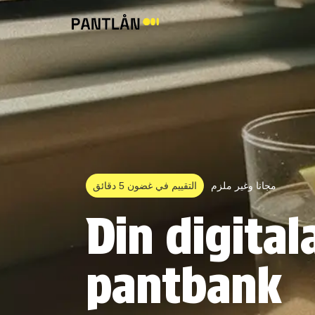
مجانا وغير ملزم
التقييم في غضون 5 دقائق
Din digital
pantbank