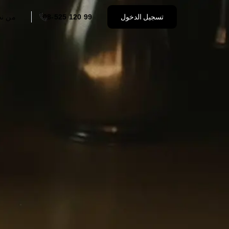
تسجيل الدخول
08-525 120 99
من ن