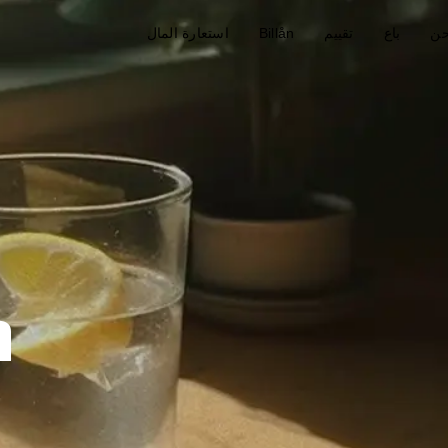
حن
باع
تقييم
Billån
استعارة المال
a