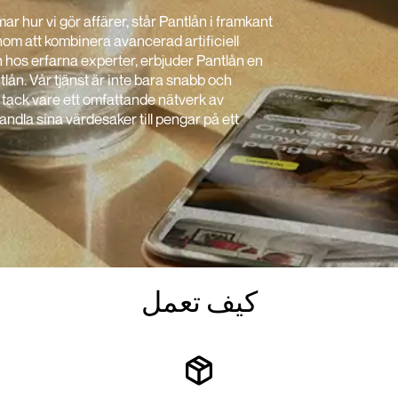
mar hur vi gör affärer, står Pantlån i framkant
om att kombinera avancerad artificiell
 hos erfarna experter, erbjuder Pantlån en
lån. Vår tjänst är inte bara snabb och
ge tack vare ett omfattande nätverk av
vandla sina värdesaker till pengar på ett
كيف تعمل