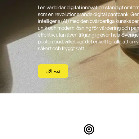
I en värld där digital innovation ständigt omfor
som en revolutionerande digital pantbank. Gen
intelligens (AI) med den ovärderliga kunskapen
unik och modern lösning för värdering och pant
effektiv, utan även tillgänglig över hela Sveri
postombud, vilket gör det enkelt för alla att om
säkert och tryggt sätt.
قدم الآن