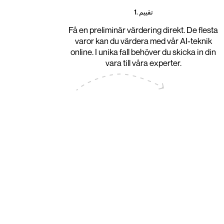
1. تقييم
Få en preliminär värdering direkt. De flesta
varor kan du värdera med vår AI-teknik
online. I unika fall behöver du skicka in din
vara till våra experter.
Pantbanksbranschens
Traditionellt sett har pantbanker varit fys
kunnat pantsätta sina ägodelar för att snabb
Denna urgamla bransch har djupa historisk
en tillflykt för dem som behöver pengar sna