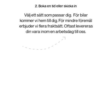
2. Boka en tid eller skicka in
Välj ett sätt som passar dig. För bilar
kommer vi hem till dig. För mindre föremål
erbjuder vi flera fraktsätt. Oftast levereras
din vara inom en arbetsdag till oss.
 utveckling
iska platser där människor
t få tillgång till pengar.
a rötter och har länge varit
bbt och vill undvika